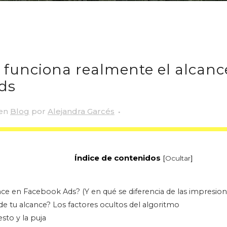
funciona realmente el alcanc
ds
en
Blog
por
Alejandra Garcés
Índice de contenidos
[
Ocultar
]
nce en Facebook Ads? (Y en qué se diferencia de las impresion
 tu alcance? Los factores ocultos del algoritmo
sto y la puja