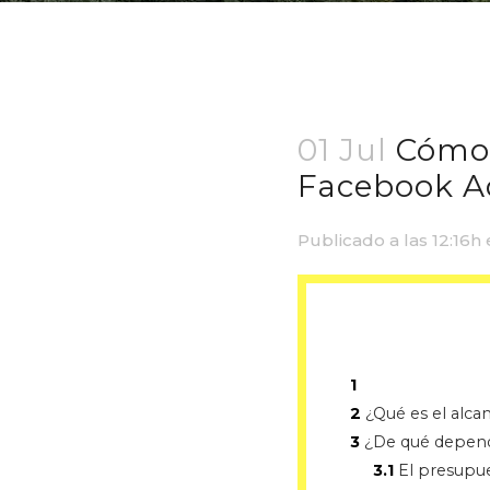
01 Jul
Cómo 
Facebook A
Publicado a las 12:16h
1
2
¿Qué es el alca
3
¿De qué depende
3.1
El presupue