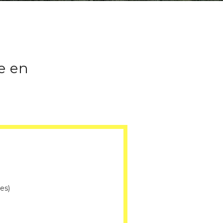
e en
es)