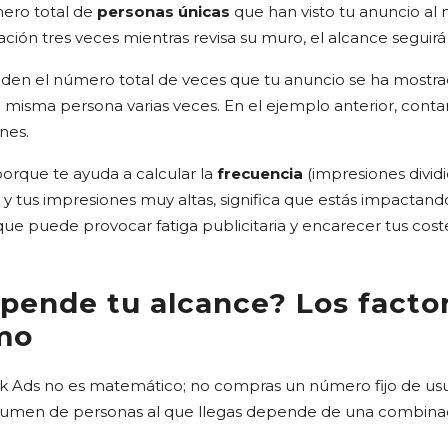
ero total de
personas únicas
que han visto tu anuncio al
ación tres veces mientras revisa su muro, el alcance seguir
den el número total de veces que tu anuncio se ha mostrad
 la misma persona varias veces. En el ejemplo anterior, cont
nes.
porque te ayuda a calcular la
frecuencia
(impresiones dividi
 y tus impresiones muy altas, significa que estás impactan
que puede provocar fatiga publicitaria y encarecer tus cost
pende tu alcance? Los factor
tmo
k Ads no es matemático; no compras un número fijo de usu
olumen de personas al que llegas depende de una combinac