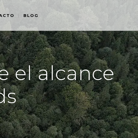
ACTO
BLOG
 el alcance
ds