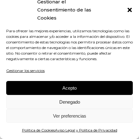
Gestionar el
Formulario de suscripción a
Consentimiento de las
contenidos:
En este caso, solicito los
Cookies
siguientes datos personales: Nombre,
Email, para gestionar la lista de
Para ofrecer las mejores experiencias, utilizamos tecnologías como las
suscripciones, enviar boletines,
cookies para almacenar y/o acceder a la información del dispositivo. El
consentimiento de estas tecnologías nos permitirá procesar datos como
promociones y ofertas especiales,
el comportamiento de navegación o las identificaciones únicas en este
facilitados por el usuario al realizar la
sitio. No consentir o retirar el consentimiento, puede afectar
negativamente a ciertas características y funciones.
suscripción. Dentro de la web existen
varios formularios para activar la
Gestionar los servicios
suscripción. Los boletines electrónicos o
newsletter están gestionados por
Acepto
Mailchimp. Te informo que los datos que
me facilitas estarán ubicados en los
Denegado
servidores de Mailchimp (proveedor de
Ver preferencias
ESTUDIO ALGABA
) dentro de la UE.
Formulario de alta para comentarios
Política de Cookies
Aviso Legal y Política de Privacidad
del blog:
Para comentar las publicaciones