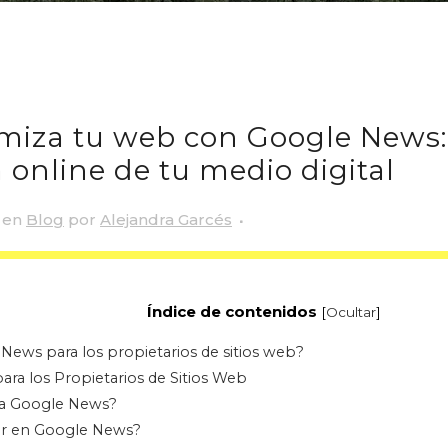
miza tu web con Google News: 
 online de tu medio digital
en
Blog
por
Alejandra Garcés
Índice de contenidos
[
Ocultar
]
ews para los propietarios de sitios web?
ara los Propietarios de Sitios Web
a Google News?
r en Google News?