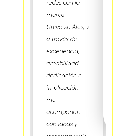
redes con la
además
ñados
marca
trato 
nía,
Universo Álex, y
profesi
dad y
a través de
cercan
nalidad.
experiencia,
asesor
amabilidad,
una de
dable
dedicación e
para q
l
implicación,
vayamo
a. En
me
Sin du
acompañan
recom
es
con ideas y
100%.