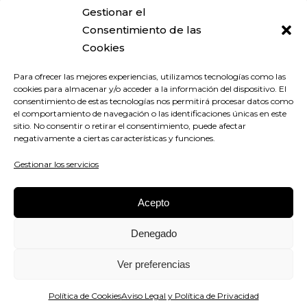
Gestionar el
Consentimiento de las
Cookies
Para ofrecer las mejores experiencias, utilizamos tecnologías como las
cookies para almacenar y/o acceder a la información del dispositivo. El
consentimiento de estas tecnologías nos permitirá procesar datos como
el comportamiento de navegación o las identificaciones únicas en este
sitio. No consentir o retirar el consentimiento, puede afectar
negativamente a ciertas características y funciones.
Gestionar los servicios
Acepto
|
|
Diseño Web y Posicionamiento SEO
Agencia de Fb Ads
Hosting y
Denegado
Mantenimiento Web
Ver preferencias
©️ 2026 Estudio Algaba |
|
Aviso Legal y Política de Privacidad
Política de Cookies
Aviso Legal y Política de Privacidad
Política de Cookies