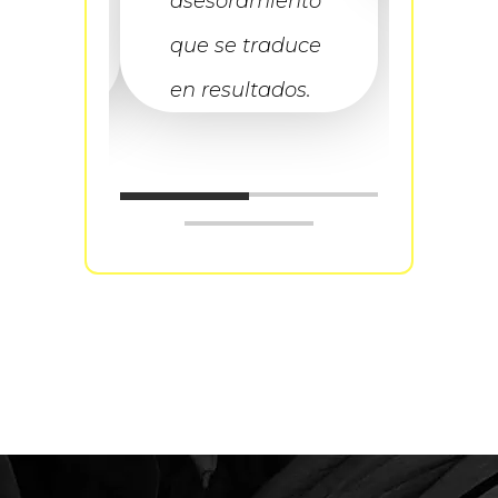
asesoramiento
o con
que se traduce
en resultados.