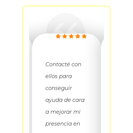
ratado
Contacté con
Sigo t
s
ellos para
con ell
s sus
conseguir
crecim
.
ayuda de cara
marca
 de
a mejorar mi
crecie
 que
presencia en
expone