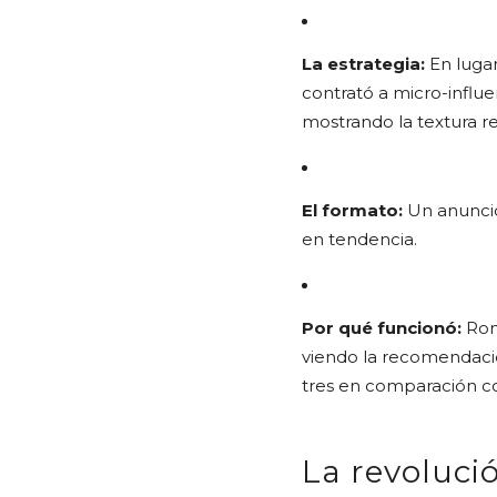
La estrategia:
En lugar
contrató a micro-influ
mostrando la textura rea
El formato:
Un anuncio
en tendencia.
Por qué funcionó:
Romp
viendo la recomendació
tres en comparación con
La revoluci