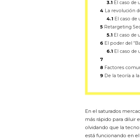
3.1
El caso de 
4
La revolución 
4.1
El caso de 
5
Retargeting Sec
5.1
El caso de 
6
El poder del “B
6.1
El caso de
7
8
Factores comune
9
De la teoría a l
En el saturados mercad
más rápido para diluir
olvidando que la tecnol
está funcionando en e