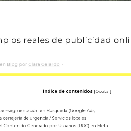
plos reales de publicidad onl
en
Blog
por
Clara Gelardo
Índice de contenidos
[
Ocultar
]
hiper-segmentación en Búsqueda (Google Ads)
a cerrajería de urgencia / Servicios locales
l Contenido Generado por Usuarios (UGC) en Meta