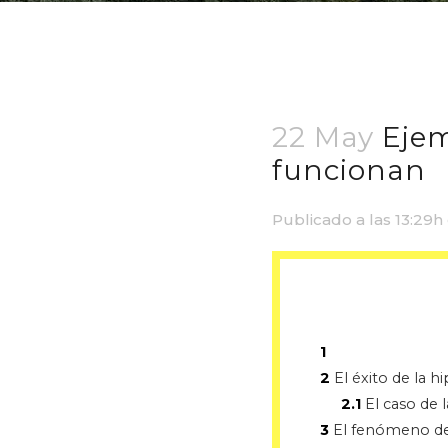
22 May
Ejem
funcionan
Publicado a las 13:29h
1
2
El éxito de la 
2.1
El caso de l
3
El fenómeno de