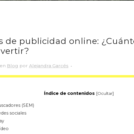
 de publicidad online: ¿Cuánt
vertir?
en
Blog
por
Alejandra Garcés
Índice de contenidos
[
Ocultar
]
uscadores (SEM)
des sociales
ay
ídeo