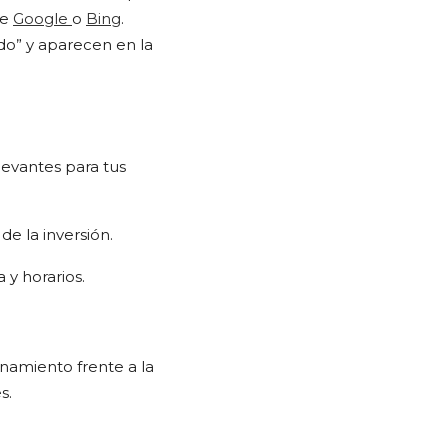
de
Google
o
Bing
.
ado” y aparecen en la
levantes para tus
de la inversión.
 y horarios.
onamiento frente a la
s.