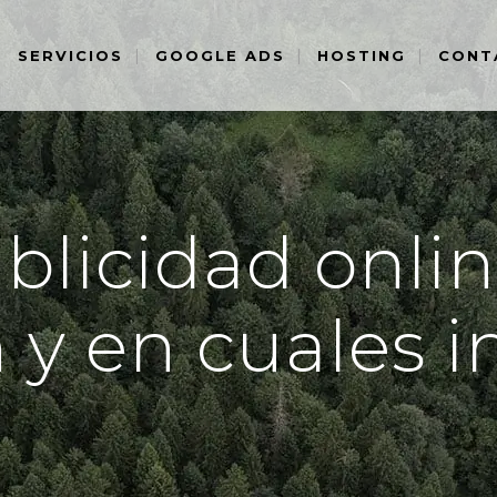
SERVICIOS
GOOGLE ADS
HOSTING
CONT
blicidad onli
 y en cuales i